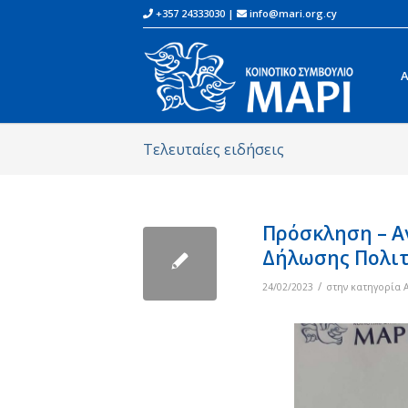
+357 24333030 |
info@mari.org.cy
Α
Τελευταίες ειδήσεις
Πρόσκληση – 
Δήλωσης Πολιτ
/
24/02/2023
στην κατηγορία