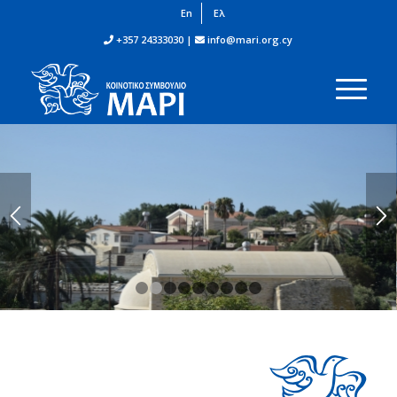
En
Ελ
+357 24333030 |
info@mari.org.cy
1
2
3
4
5
6
7
8
9