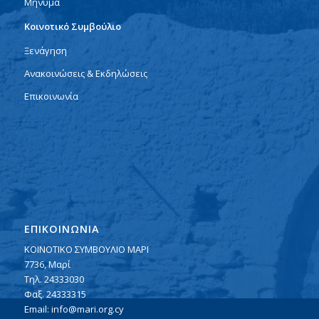
Μήνυμα
Κοινοτικό Συμβούλιο
Ξενάγηση
Ανακοινώσεις & Εκδηλώσεις
Επικοινωνία
ΕΠΙΚΟΙΝΩΝΙΑ
ΚΟΙΝΟΤΙΚΟ ΣΥΜΒΟΥΛΙΟ ΜΑΡΙ
7736, Μαρί
Τηλ. 24333030
Φαξ. 24333315
Email:
info@mari.org.cy