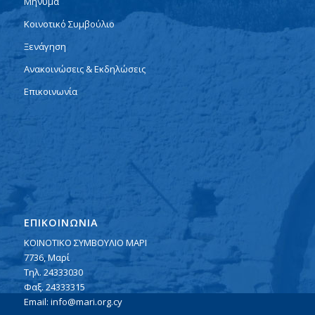
Μήνυμα
Κοινοτικό Συμβούλιο
Ξενάγηση
Ανακοινώσεις & Εκδηλώσεις
Επικοινωνία
ΕΠΙΚΟΙΝΩΝΙΑ
ΚΟΙΝΟΤΙΚΟ ΣΥΜΒΟΥΛΙΟ ΜΑΡΙ
7736, Μαρί
Τηλ. 24333030
Φαξ. 24333315
Email:
info@mari.org.cy